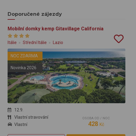
Doporučené zájezdy
Mobilní domky kemp Gitavillage California
Itálie
Střední Itálie
Lazio
NOC ZDARMA
Novinka 2026
12.9.
Vlastní stravování
OSOBA OD / NOC
428
Vlastní
Kč