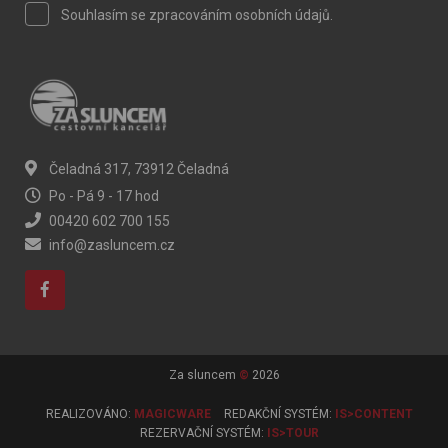
Souhlasím se zpracováním osobních údajů.
Čeladná 317, 73912 Čeladná
Po - Pá 9 - 17 hod
00420 602 700 155
info@zasluncem.cz
Za sluncem
©
2026
REALIZOVÁNO:
MAGICWARE
REDAKČNÍ SYSTÉM:
IS>CONTENT
REZERVAČNÍ SYSTÉM:
IS>TOUR