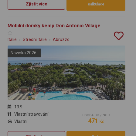
Zjistit více
Kalkulace
Mobilní domky kemp Don Antonio Village
Itálie
Střední Itálie
Abruzzo
Novinka 2026
13.9.
Vlastní stravování
OSOBA OD / NOC
471
Vlastní
Kč