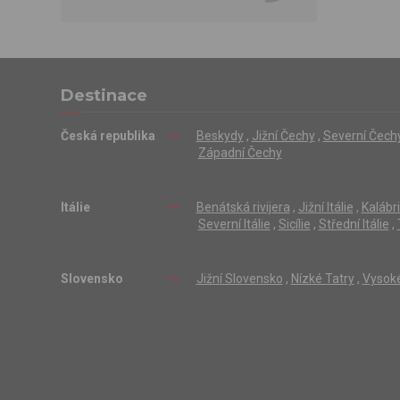
Destinace
Česká republika
Beskydy
,
Jižní Čechy
,
Severní Čech
Západní Čechy
Itálie
Benátská rivijera
,
Jižní Itálie
,
Kalábr
Severní Itálie
,
Sicílie
,
Střední Itálie
,
Slovensko
Jižní Slovensko
,
Nízké Tatry
,
Vysoké