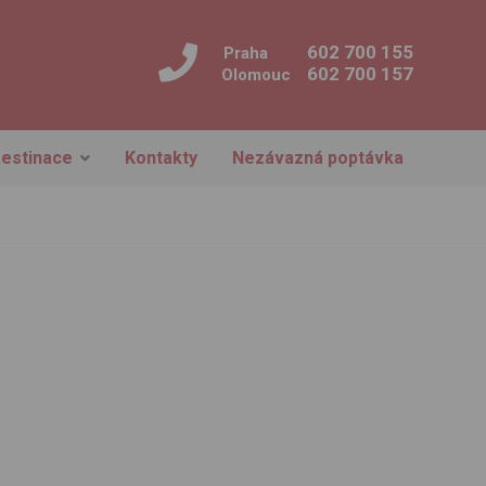
602 700 155
Praha
602 700 157
Olomouc
estinace
Kontakty
Nezávazná poptávka