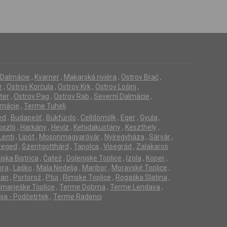
í Dalmácie
,
Kvarner
,
Makarská riviéra
,
Ostrov Brač
,
r
,
Ostrov Korčula
,
Ostrov Krk
,
Ostrov Lošinj
,
ter
,
Ostrov Pag
,
Ostrov Rab
,
Severní Dalmácie
,
lmácie
,
Terme Tuhelj
ed
,
Budapešť
,
Bükfürdo
,
Celldömölk
,
Eger
,
Gyula
,
oszló
,
Harkány
,
Hevíz
,
Kehidakustány
,
Keszthely
,
Lenti
,
Lipót
,
Mosonmagyaróvár
,
Nyíregyháza
,
Sárvár
,
zeged
,
Szentgotthárd
,
Tapolca
,
Visegrád
,
Zalakaros
jska Bistrica
,
Čatež
,
Dolenjske Toplice
,
Izola
,
Koper
,
ora
,
Laško
,
Mala Nedelja
,
Maribor
,
Moravské Toplice
,
ran
,
Portorož
,
Ptuj
,
Rimske Toplice
,
Rogaška Slatina
,
marješke Toplice
,
Terme Dobrna
,
Terme Lendava
,
ia - Podčetrtek
,
Terme Radenci