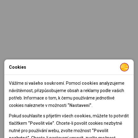
Cookies
Nutné cookies
Nutné cookies pomáhají, aby byla webová stránka použitelná
Vážíme si
vašeho soukromí
. Pomocí
cookies
analyzujeme
tak, že umožní základní funkce jako navigace stránky a
návštěvnost, přizpůsobujeme obsah a reklamy podle vašich
přístup k zabezpečeným sekcím webové stránky. Webová
potřeb. Informace o tom, k čemu používáme jednotlivé
stránka nemůže správně fungovat bez těchto cookies.
cookies naleznete v možnosti
“Nastavení”
.
Pokud souhlasíte s přijetím všech
cookies
, můžete to potvrdit
Analytické cookies
tlačítkem
“Povolit vše”
. Chcete-li povolit cookies nezbytně
nutné pro používání webu, zvolte možnost
“Povolit
Pomocí analytických cookies můžeme měřit návštěvnost