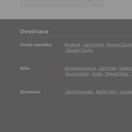
Destinace
Česká republika
Beskydy
,
Jižní Čechy
,
Severní Čech
Západní Čechy
Itálie
Benátská rivijera
,
Jižní Itálie
,
Kalábr
Severní Itálie
,
Sicílie
,
Střední Itálie
,
Slovensko
Jižní Slovensko
,
Nízké Tatry
,
Vysoké