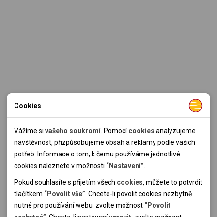
Cookies
Nutné cookies
Nutné cookies pomáhají, aby byla webová stránka použitelná
Vážíme si
vašeho soukromí
. Pomocí
cookies
analyzujeme
tak, že umožní základní funkce jako navigace stránky a
návštěvnost, přizpůsobujeme obsah a reklamy podle vašich
přístup k zabezpečeným sekcím webové stránky. Webová
potřeb. Informace o tom, k čemu používáme jednotlivé
stránka nemůže správně fungovat bez těchto cookies.
cookies naleznete v možnosti
“Nastavení”
.
Pokud souhlasíte s přijetím všech
cookies
, můžete to potvrdit
Analytické cookies
tlačítkem
“Povolit vše”
. Chcete-li povolit cookies nezbytně
nutné pro používání webu, zvolte možnost
“Povolit
Pomocí analytických cookies můžeme měřit návštěvnost