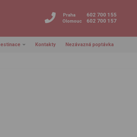
602 700 155
Praha
602 700 157
Olomouc
estinace
Kontakty
Nezávazná poptávka