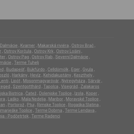
í Dalmácie
,
Kvarner
,
Makarská riviéra
,
Ostrov Brač
,
r
,
Ostrov Korčula
,
Ostrov Krk
,
Ostrov Lošinj
,
ter
,
Ostrov Pag
,
Ostrov Rab
,
Severní Dalmácie
,
lmácie
,
Terme Tuhelj
ed
,
Budapešť
,
Bükfürdo
,
Celldömölk
,
Eger
,
Gyula
,
oszló
,
Harkány
,
Hevíz
,
Kehidakustány
,
Keszthely
,
Lenti
,
Lipót
,
Mosonmagyaróvár
,
Nyíregyháza
,
Sárvár
,
zeged
,
Szentgotthárd
,
Tapolca
,
Visegrád
,
Zalakaros
jska Bistrica
,
Čatež
,
Dolenjske Toplice
,
Izola
,
Koper
,
ora
,
Laško
,
Mala Nedelja
,
Maribor
,
Moravské Toplice
,
ran
,
Portorož
,
Ptuj
,
Rimske Toplice
,
Rogaška Slatina
,
marješke Toplice
,
Terme Dobrna
,
Terme Lendava
,
ia - Podčetrtek
,
Terme Radenci