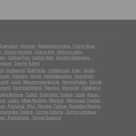
í Dalmácie
,
Kvarner
,
Makarská riviéra
,
Ostrov Brač
,
r
,
Ostrov Korčula
,
Ostrov Krk
,
Ostrov Lošinj
,
ter
,
Ostrov Pag
,
Ostrov Rab
,
Severní Dalmácie
,
lmácie
,
Terme Tuhelj
ed
,
Budapešť
,
Bükfürdo
,
Celldömölk
,
Eger
,
Gyula
,
oszló
,
Harkány
,
Hevíz
,
Kehidakustány
,
Keszthely
,
Lenti
,
Lipót
,
Mosonmagyaróvár
,
Nyíregyháza
,
Sárvár
,
zeged
,
Szentgotthárd
,
Tapolca
,
Visegrád
,
Zalakaros
jska Bistrica
,
Čatež
,
Dolenjske Toplice
,
Izola
,
Koper
,
ora
,
Laško
,
Mala Nedelja
,
Maribor
,
Moravské Toplice
,
ran
,
Portorož
,
Ptuj
,
Rimske Toplice
,
Rogaška Slatina
,
marješke Toplice
,
Terme Dobrna
,
Terme Lendava
,
ia - Podčetrtek
,
Terme Radenci