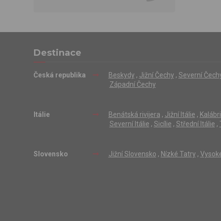
Destinace
Česká republika
Beskydy
,
Jižní Čechy
,
Severní Čech
Západní Čechy
Itálie
Benátská rivijera
,
Jižní Itálie
,
Kalábr
Severní Itálie
,
Sicílie
,
Střední Itálie
,
Slovensko
Jižní Slovensko
,
Nízké Tatry
,
Vysoké