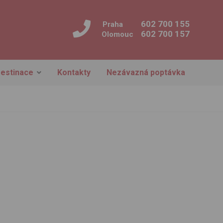
602 700 155
Praha
602 700 157
Olomouc
estinace
Kontakty
Nezávazná poptávka