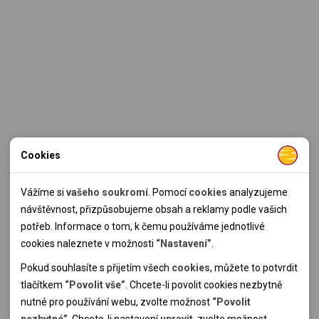
Cookies
Nutné cookies
Nutné cookies pomáhají, aby byla webová stránka použitelná
Vážíme si
vašeho soukromí
. Pomocí
cookies
analyzujeme
tak, že umožní základní funkce jako navigace stránky a
návštěvnost, přizpůsobujeme obsah a reklamy podle vašich
přístup k zabezpečeným sekcím webové stránky. Webová
potřeb. Informace o tom, k čemu používáme jednotlivé
stránka nemůže správně fungovat bez těchto cookies.
cookies naleznete v možnosti
“Nastavení”
.
Pokud souhlasíte s přijetím všech
cookies
, můžete to potvrdit
Analytické cookies
tlačítkem
“Povolit vše”
. Chcete-li povolit cookies nezbytně
nutné pro používání webu, zvolte možnost
“Povolit
Pomocí analytických cookies můžeme měřit návštěvnost