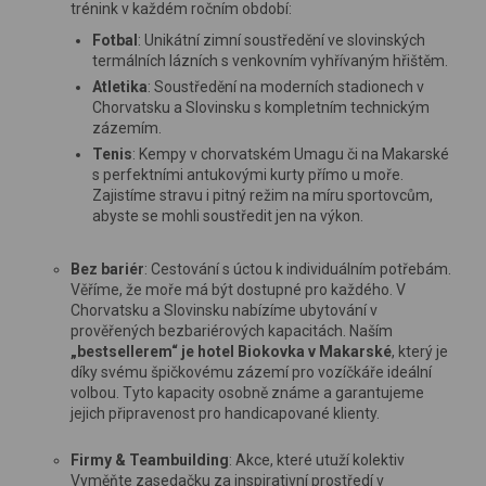
trénink v každém ročním období:
Fotbal
: Unikátní zimní soustředění ve slovinských
termálních lázních s venkovním vyhřívaným hřištěm.
Atletika
: Soustředění na moderních stadionech v
Chorvatsku a Slovinsku s kompletním technickým
zázemím.
Tenis
: Kempy v chorvatském Umagu či na Makarské
s perfektními antukovými kurty přímo u moře.
Zajistíme stravu i pitný režim na míru sportovcům,
abyste se mohli soustředit jen na výkon.
Bez bariér
: Cestování s úctou k individuálním potřebám.
Věříme, že moře má být dostupné pro každého. V
Chorvatsku a Slovinsku nabízíme ubytování v
prověřených bezbariérových kapacitách. Naším
„bestsellerem“ je hotel Biokovka v Makarské
, který je
díky svému špičkovému zázemí pro vozíčkáře ideální
volbou. Tyto kapacity osobně známe a garantujeme
jejich připravenost pro handicapované klienty.
Firmy & Teambuilding
: Akce, které utuží kolektiv
Vyměňte zasedačku za inspirativní prostředí v