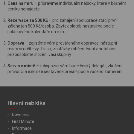
Cena na míru
– připravíme individuální nabídky, které v běžném
těchto informací není zpravidla možná bezprostřední
ceníku nenajdete.
identifikace uživatele. Bez vyjádření souhlasu, nedojde k
zobrazování obsahu a reklam přizpůsobených Vašim
Rezervace za 500 Kč
– pro zahájení spolupráce stačí první
záloha jen 500 Kč/osoba. Zbytek plateb nastavíme podle
zájmům.
splátkového kalendáře na míru.
Doprava
– zajistíme vám prověřeného dopravce, nástupní
místo si určíte vy. Trasu, zastávky i občerstvení v autobuse
přizpůsobíme složení vaší skupiny.
Servis v místě
– k dispozici vám bude český delegát, zkušení
průvodci a exkurze sestavené přesně podle vašeho zaměření.
Hlavní nabídka
Dovolená
First Minute
Informace