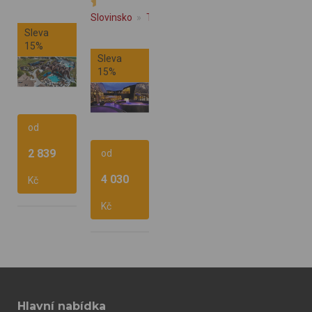
Slovinsko
Terme Olimia - Podčetrtek
Sleva
15%
Sleva
15%
od
2 839
od
Polopenze
4 030
Kč
Vlastní
Polopenze
Kč
Vlastní
Hlavní nabídka