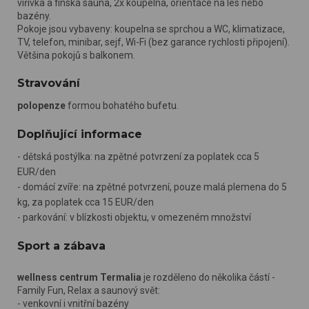
vířivka a finská sauna, 2x koupelna, orientace na les nebo
bazény.
Pokoje jsou vybaveny: koupelna se sprchou a WC, klimatizace,
TV, telefon, minibar, sejf, Wi-Fi (bez garance rychlosti připojení).
Většina pokojů s balkonem.
Stravování
polopenze
formou bohatého bufetu.
Doplňující informace
- dětská postýlka: na zpětné potvrzení za poplatek cca 5
EUR/den
- domácí zvíře: na zpětné potvrzení, pouze malá plemena do 5
kg, za poplatek cca 15 EUR/den
- parkování: v blízkosti objektu, v omezeném množství
Sport a zábava
wellness centrum Termalia
je rozděleno do několika částí -
Family Fun, Relax a saunový svět:
- venkovní i vnitřní bazény