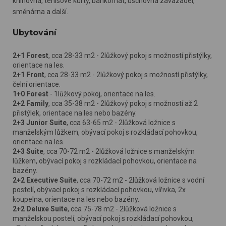
knihovna, tenisové kurty, bankomat, úschovna zavazadel,
směnárna a další.
Ubytování
2+1 Forest
, cca 28-33 m2 - 2lůžkový pokoj s možností přistýlky,
orientace na les.
2+1 Front
, cca 28-33 m2 - 2lůžkový pokoj s možností přistýlky,
čelní orientace.
1+0 Forest
- 1lůžkový pokoj, orientace na les.
2+2 Family
, cca 35-38 m2 - 2lůžkový pokoj s možností až 2
přistýlek, orientace na les nebo bazény.
2+3 Junior Suite
, cca 63-65 m2 - 2lůžková ložnice s
manželským lůžkem, obývací pokoj s rozkládací pohovkou,
orientace na les.
2+3 Suite
, cca 70-72 m2 - 2lůžková ložnice s manželským
lůžkem, obývací pokoj s rozkládací pohovkou, orientace na
bazény.
2+2 Executive Suite
, cca 70-72 m2 - 2lůžková ložnice s vodní
postelí, obývací pokoj s rozkládací pohovkou, vířivka, 2x
koupelna, orientace na les nebo bazény.
2+2 Deluxe Suite
, cca 75-78 m2 - 2lůžková ložnice s
manželskou postelí, obývací pokoj s rozkládací pohovkou,