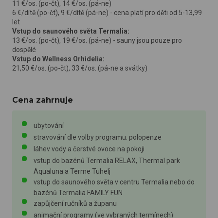
11 €/os. (po-čt), 14 €/os. (pá-ne)
6 €/dítě (po-čt), 9 €/dítě (pá-ne) - cena platí pro děti od 5-13,99
let
Vstup do saunového světa Termalia:
13 €/os. (po-čt), 19 €/os. (pá-ne) - sauny jsou pouze pro
dospělé
Vstup do Wellness Orhidelia:
21,50 €/os. (po-čt), 33 €/os. (pá-ne a svátky)
Cena zahrnuje
ubytování
stravování dle volby programu: polopenze
láhev vody a čerstvé ovoce na pokoji
vstup do bazénů Termalia RELAX, Thermal park
Aqualuna a Terme Tuhelj
vstup do saunového světa v centru Termalia nebo do
bazénů Termalia FAMILY FUN
zapůjčení ručníků a županu
animační programy (ve vybraných termínech)