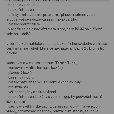
webu, tak na webech třetích stran. Díky tomu máme možnost
- bazén s vlnobitím
- relaxační bazén
vytvářet profily založené na Vašich zájmech. Na základě
- dětský svět s vodními pistolemi, šplhacími sítěmi, vodní
těchto informací není zpravidla možná bezprostřední
erupce, věž se skluzavkami a mnoho dalšího
identifikace uživatele. Bez vyjádření souhlasu, nedojde k
- dětské brouzdaliště
zobrazování obsahu a reklam přizpůsobených Vašim
- v areálu se dále nachází restaurace, bary, hřiště na plážový
volejbal a další
zájmům.
V ceně je zahrnut také vstup do bazénů chorvatského wellness
centra Terme Tuhelj, které se nacházejí přibližně 25 kilometrů
daleko.
vodní svět a wellness centrum
Terme Tuhelj:
- venkovní a vnitřní termální bazény
- plavecký bazén
- bazén s vlnobitím
- dětské bazény se skluzavkami a vodními děly
- brouzdaliště
- věž s tobogány a skluzavkami
- relaxační bazén, bazény s vodními gejzíry, podvodní masážní
lůžka a další
- saunový svět (finské sauny, parní sauny, vnitřní a venkovní
vířivky, ochlazovací bazének, relaxační místnosti, saunové