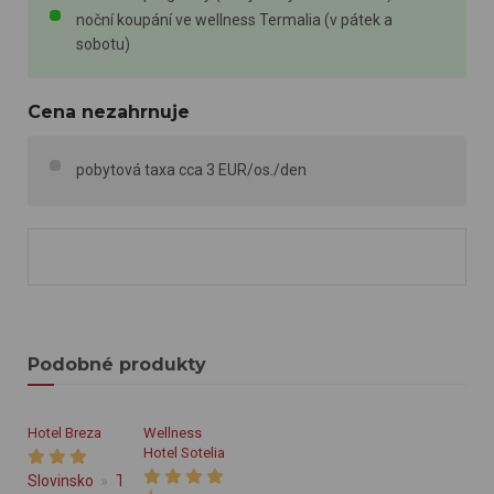
noční koupání ve wellness Termalia (v pátek a
sobotu)
Cena nezahrnuje
pobytová taxa cca 3 EUR/os./den
Podobné produkty
Hotel Breza
Wellness
Hotel Sotelia
Slovinsko
Terme Olimia - Podčetrtek