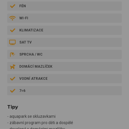
FÉN
WI-FI
KLIMATIZACE
SAT TV
SPRCHA / WC
DOMÁCÍ MAZLÍČEK
VODNÍ ATRAKCE
7=6
Tipy
- aquapark se skluzavkami
- zábavní program pro děti a dospělé
- dovolená s domácími mazlíčky