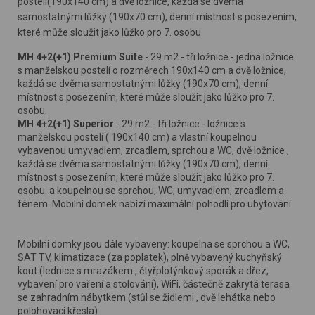
postelí(190x140 cm) a dvě ložnice, každá se dvěma
samostatnými lůžky (190x70 cm), denní místnost s posezením,
které může sloužit jako lůžko pro 7. osobu.
MH 4+2(+1) Premium Suite
- 29 m2 - tři ložnice - jedna ložnice
s manželskou postelí o rozměrech 190x140 cm a dvě ložnice,
každá se dvěma samostatnými lůžky (190x70 cm), denní
místnost s posezením, které může sloužit jako lůžko pro 7.
osobu.
MH 4+2(+1) Superior
- 29 m2 - tři ložnice - ložnice s
manželskou postelí ( 190x140 cm) a vlastní koupelnou
vybavenou umyvadlem, zrcadlem, sprchou a WC, dvě ložnice ,
každá se dvěma samostatnými lůžky (190x70 cm), denní
místnost s posezením, které může sloužit jako lůžko pro 7.
osobu. a koupelnou se sprchou, WC, umyvadlem, zrcadlem a
fénem. Mobilní domek nabízí maximální pohodlí pro ubytování
Mobilní domky jsou dále vybaveny: koupelna se sprchou a WC,
SAT TV, klimatizace (za poplatek), plně vybavený kuchyňský
kout (lednice s mrazákem , čtyřplotýnkový sporák a dřez,
vybavení pro vaření a stolování), WiFi, částečně zakrytá terasa
se zahradním nábytkem (stůl se židlemi , dvě lehátka nebo
polohovací křesla)