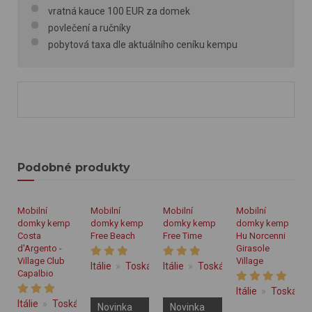
vratná kauce 100 EUR za domek
povlečení a ručníky
pobytová taxa dle aktuálního ceníku kempu
Podobné produkty
Mobilní
Mobilní
Mobilní
Mobilní
domky kemp
domky kemp
domky kemp
domky kemp
Costa
Free Beach
Free Time
Hu Norcenni
d'Argento -
Girasole
Village Club
Village
Itálie
Toskánsko
Itálie
Toskánsko
Capalbio
Itálie
Toskáns
Itálie
Toskánsko
Novinka
Novinka