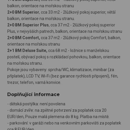
balkon, orientace na mořskou stranu
2+0 BM Superior
, cca 33 m2 - 2lůžkový pokoj superior, větší
balkon, orientace na mořskou stranu.
2+0 BM Superior Plus
, cca 37 m2 - 2lůžkový pokoj superior
Plus, v nejvyšších patrech, balkon, orientace na mořskou stranu
2+0 BM Comfort,
cca 37 m2 - 2lůžkový pokoj Comfort, balkon,
orientace na mořskou stranu
2+1 BM Deluxe Suite,
cca 68 m2 - ložnice s manželskou
postelí, obývací pokoj s rozkládací pohovkou, balkon, orientace
na mořskou stranu.
Pokoje jsou vybaveny: sprcha/WC, klimatizace, minibar (za
příplatek), LCD TV, Wi-Fi (bez garance rychlosti připojení), fén,
trezor, telefon, varná konvice.
Doplňující informace
- dětská postýlka: není povolena
- domácí zvíře: na zpětné potvrzení za poplatek cca 20
EUR/den, Pouze malá plemena do 8 kg. Platba na místě.
- parkování: v garáži nebo na venkovním parkovišti za poplatek
cca 8 EUR/den