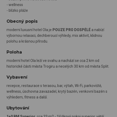
- wellness
- blízko pláže
Obecný popis
moderní luxusní hotel Ola je
POUZE PRO DOSPĚLÉ
a nabízí
výbornou relaxaci, dechberoucí výhledy, mix aktivit, klidnou
polohu a krásnou přírodu.
Poloha
moderní hotel Ola leží ve svahu a nachází se cca 2 km od
historické části města Trogiru a necelých 30 km od města Split.
Vybavení
recepce, restaurace s terasou, bar, výtah, Wi-Fi, parkoviště,
wellness, úschovna zavazadel, krytý bazén, venkovní bazén s
výhledem, fitness a další.
Ubytování
1+0 BM Superior,
cca 33 m2 - 1lůžkový pokoj superior, větší