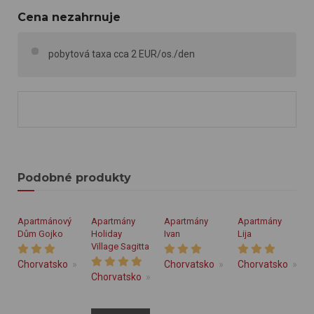
Cena nezahrnuje
pobytová taxa cca 2 EUR/os./den
Podobné produkty
Apartmánový
Apartmány
Apartmány
Apartmány
Dům Gojko
Holiday
Ivan
Lija
Village Sagitta
Chorvatsko
Střední Dalmácie
Chorvatsko
Omiš
Střední Dalmácie
Chorvatsko
St
Chorvatsko
Střední Dalmácie
Omiš