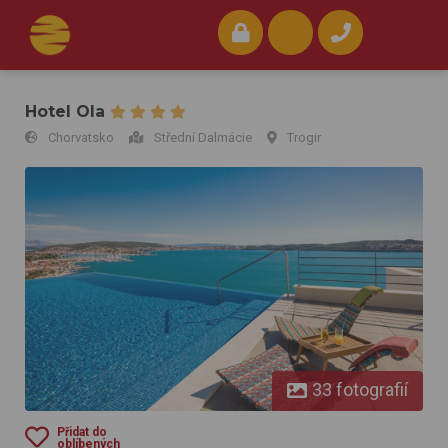
Hotel Ola
Chorvatsko
Střední Dalmácie
Trogir
Hotel Ola
33 fotografií
Přidat do
oblíbených