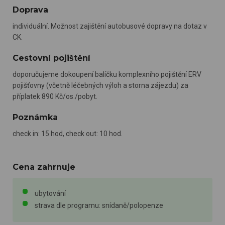
těchto informací není zpravidla možná bezprostřední
Doprava
identifikace uživatele. Bez vyjádření souhlasu, nedojde k
zobrazování obsahu a reklam přizpůsobených Vašim
individuální. Možnost zajištění autobusové dopravy na dotaz v
CK.
zájmům.
Cestovní pojištění
doporučujeme dokoupení balíčku komplexního pojištění ERV
pojišťovny (včetně léčebných výloh a storna zájezdu) za
příplatek 890 Kč/os./pobyt.
Poznámka
check in: 15 hod, check out: 10 hod.
Cena zahrnuje
ubytování
strava dle programu: snídaně/polopenze