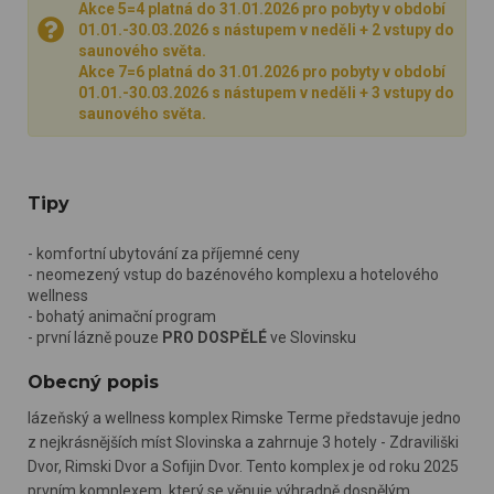
Akce 5=4 platná do 31.01.2026 pro pobyty v období
01.01.-30.03.2026 s nástupem v neděli + 2 vstupy do
saunového světa.
Akce 7=6 platná do 31.01.2026 pro pobyty v období
01.01.-30.03.2026 s nástupem v neděli + 3 vstupy do
saunového světa.
Tipy
- komfortní ubytování za příjemné ceny
- neomezený vstup do bazénového komplexu a hotelového
wellness
- bohatý animační program
- první lázně pouze
PRO DOSPĚLÉ
ve Slovinsku
Obecný popis
lázeňský a wellness komplex Rimske Terme představuje jedno
z nejkrásnějších míst Slovinska a zahrnuje 3 hotely - Zdraviliški
Dvor, Rimski Dvor a Sofijin Dvor. Tento komplex je od roku 2025
prvním komplexem, který se věnuje výhradně dospělým