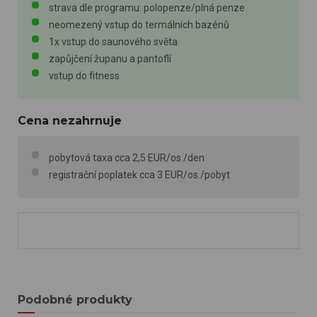
strava dle programu: polopenze/plná penze
neomezený vstup do termálních bazénů
1x vstup do saunového světa
zapůjčení županu a pantoflí
vstup do fitness
Cena nezahrnuje
pobytová taxa cca 2,5 EUR/os./den
registrační poplatek cca 3 EUR/os./pobyt
Podobné produkty