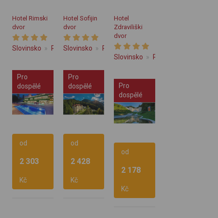
Hotel Rimski
Hotel Sofijin
Hotel
dvor
dvor
Zdraviliški
dvor
Slovinsko
Rimske Toplice
Slovinsko
Rimske Toplice
Slovinsko
Rimske Toplice
Pro
Pro
Pro
dospělé
dospělé
dospělé
od
od
od
2 303
2 428
2 178
Polopenze
Polopenze
Kč
Kč
Polopenze
Vlastní
Vlastní
Kč
Vlastní