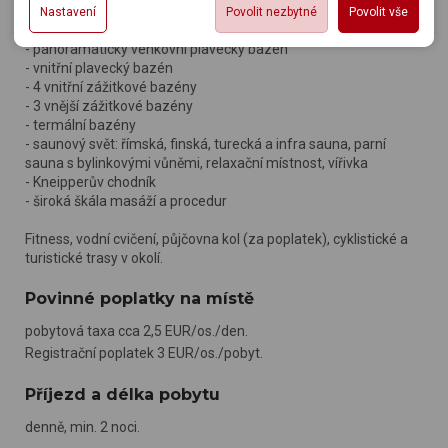
může dojít mj. k zobrazování informací neodpovídající Vaším
Hotelové wellness centrum a Římské lázně se rozprostírají na
Nastavení
Povolit nezbytné
Povolit vše
Reklamní cookies používáme my nebo třetí strana k
možnost analýzy výkonu a optimalizace našeho webu.
potřebám, méně užitečné nabídce či doporučení.
ploše cca 450 m2:
zobrazování relevantní reklamy nebo obsahu jak na našem
- panoramatický venkovní plavecký bazén
webu, tak na webech třetích stran. Díky tomu máme možnost
- vnitřní plavecký bazén
vytvářet profily založené na Vašich zájmech. Na základě
- 4 vnitřní zážitkové bazény
- 3 vnější zážitkové bazény
těchto informací není zpravidla možná bezprostřední
- termální bazény
identifikace uživatele. Bez vyjádření souhlasu, nedojde k
- saunový svět: římská, finská, turecká a infra sauna, parní
zobrazování obsahu a reklam přizpůsobených Vašim
sauna s bylinkovými vůněmi, relaxační místnost, vířivka
zájmům.
- Kneipperův chodník
- široká škála masáží a procedur
Fitness, vodní cvičení, půjčovna kol (za poplatek), cyklistické a
turistické trasy v okolí.
Povinné poplatky na místě
pobytová taxa cca 2,5 EUR/os./den.
Registrační poplatek 3 EUR/os./pobyt.
Příjezd a délka pobytu
denně, min. 2 noci.