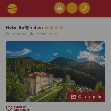
Hotel Sofijin dvor
Slovinsko
Rimske Toplice
Hotel Sofijin dvor
35 fotografií
Přidat do
oblíbených