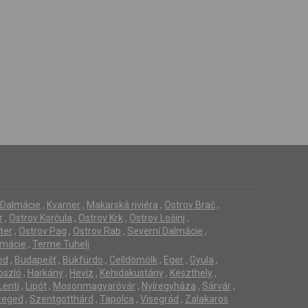
í Dalmácie
,
Kvarner
,
Makarská riviéra
,
Ostrov Brač
,
r
,
Ostrov Korčula
,
Ostrov Krk
,
Ostrov Lošinj
,
ter
,
Ostrov Pag
,
Ostrov Rab
,
Severní Dalmácie
,
lmácie
,
Terme Tuhelj
ed
,
Budapešť
,
Bükfürdo
,
Celldömölk
,
Eger
,
Gyula
,
oszló
,
Harkány
,
Hevíz
,
Kehidakustány
,
Keszthely
,
Lenti
,
Lipót
,
Mosonmagyaróvár
,
Nyíregyháza
,
Sárvár
,
zeged
,
Szentgotthárd
,
Tapolca
,
Visegrád
,
Zalakaros