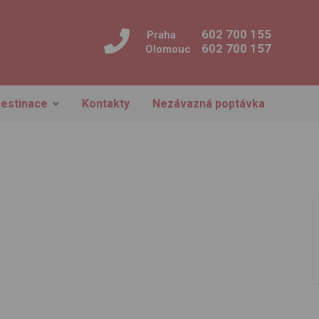
602 700 155
Praha
602 700 157
Olomouc
estinace
Kontakty
Nezávazná poptávka