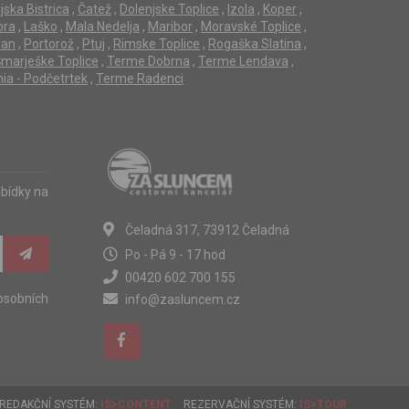
jska Bistrica
,
Čatež
,
Dolenjske Toplice
,
Izola
,
Koper
,
ora
,
Laško
,
Mala Nedelja
,
Maribor
,
Moravské Toplice
,
ran
,
Portorož
,
Ptuj
,
Rimske Toplice
,
Rogaška Slatina
,
marješke Toplice
,
Terme Dobrna
,
Terme Lendava
,
ia - Podčetrtek
,
Terme Radenci
abídky na
Čeladná 317, 73912 Čeladná
Po - Pá 9 - 17 hod
00420 602 700 155
osobních
info@zasluncem.cz
REDAKČNÍ SYSTÉM:
IS>CONTENT
REZERVAČNÍ SYSTÉM:
IS>TOUR