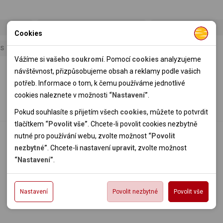
SAT TV
SPRCHA / WC
Cookies
Nutné cookies
SS
Nutné cookies pomáhají, aby byla webová stránka použitelná
Vážíme si
vašeho soukromí
. Pomocí
cookies
analyzujeme
tak, že umožní základní funkce jako navigace stránky a
návštěvnost, přizpůsobujeme obsah a reklamy podle vašich
přístup k zabezpečeným sekcím webové stránky. Webová
potřeb. Informace o tom, k čemu používáme jednotlivé
stránka nemůže správně fungovat bez těchto cookies.
cookies naleznete v možnosti
“Nastavení”
.
Pokud souhlasíte s přijetím všech
cookies
, můžete to potvrdit
Analytické cookies
tlačítkem
“Povolit vše”
. Chcete-li povolit cookies nezbytně
nutné pro používání webu, zvolte možnost
“Povolit
Pomocí analytických cookies můžeme měřit návštěvnost
nezbytné”
. Chcete-li nastavení
upravit
, zvolte možnost
našeho webu, zdroje návštěv, výkon reklam a také jejich
Personální cookies
“Nastavení”
.
dosah. Takto získaná data zpracováváme anonymně bez
Personalizační soubory cookies nám umožňují přizpůsobit
vazby na konkrétního uživatele našeho webu. Bez vašeho
prohlížení webu dle vašich zájmů a preferencí. Bez souhlasu
Reklamní cookies
souhlasu s používáním analytických cookies, ztrácíme
může dojít mj. k zobrazování informací neodpovídající Vaším
Nastavení
Povolit nezbytné
Povolit vše
Reklamní cookies používáme my nebo třetí strana k
možnost analýzy výkonu a optimalizace našeho webu.
potřebám, méně užitečné nabídce či doporučení.
zobrazování relevantní reklamy nebo obsahu jak na našem
webu, tak na webech třetích stran. Díky tomu máme možnost