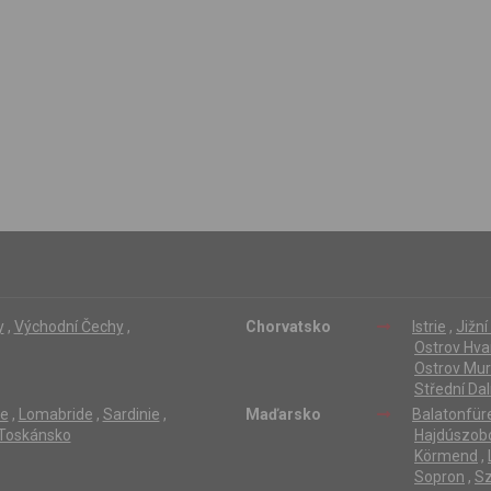
vytvářet profily založené na Vašich zájmech. Na základě
těchto informací není zpravidla možná bezprostřední
identifikace uživatele. Bez vyjádření souhlasu, nedojde k
zobrazování obsahu a reklam přizpůsobených Vašim
zájmům.
y
,
Východní Čechy
,
Chorvatsko
Istrie
,
Jižn
Ostrov Hva
Ostrov Mur
Střední Da
ie
,
Lomabride
,
Sardinie
,
Maďarsko
Balatonfür
Toskánsko
Hajdúszob
Körmend
,
Sopron
,
S