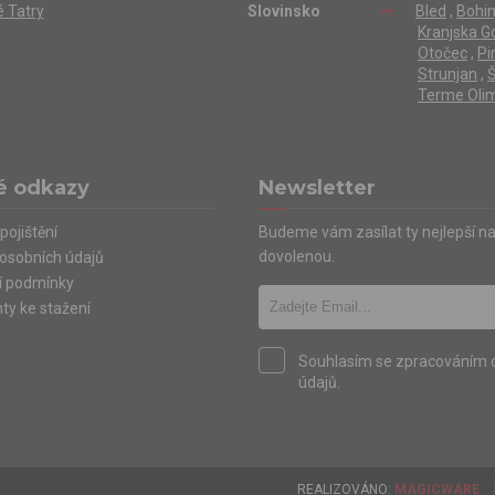
 Tatry
Slovinsko
Bled
,
Bohin
Kranjska G
Otočec
,
Pi
Strunjan
,
Š
Terme Olim
é odkazy
Newsletter
pojištění
Budeme vám zasílat ty nejlepší n
dovolenou.
osobních údajů
í podmínky
y ke stažení
Souhlasím se zpracováním 
údajů.
REALIZOVÁNO:
MAGICWARE