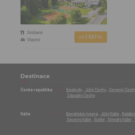
Snídaně
1 527
od
Kč
Vlastní
Destinace
Česká republika
Beskydy
,
Jižní Čechy
,
Severní Čech
Západní Čechy
Itálie
Benátská rivijera
,
Jižní Itálie
,
Kalábr
Severní Itálie
,
Sicílie
,
Střední Itálie
,