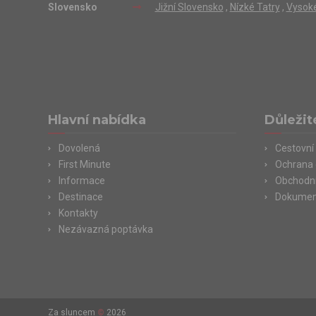
Slovensko
Jižní Slovensko
,
Nízké Tatry
,
Vysoké
Hlavní nabídka
Důležit
Dovolená
Cestovní 
First Minute
Ochrana 
Informace
Obchodn
Destinace
Dokument
Kontakty
Nezávazná poptávka
Za sluncem
©
2026