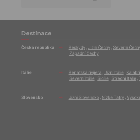
Destinace
Česká republika
Beskydy
,
Jižní Čechy
,
Severní Čech
Západní Čechy
Itálie
Benátská rivijera
,
Jižní Itálie
,
Kalábr
Severní Itálie
,
Sicílie
,
Střední Itálie
,
Slovensko
Jižní Slovensko
,
Nízké Tatry
,
Vysoké