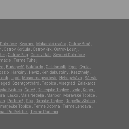
í Dalmácie
,
Kvarner
,
Makarská riviéra
,
Ostrov Brač
,
r
,
Ostrov Korčula
,
Ostrov Krk
,
Ostrov Lošinj
,
ter
,
Ostrov Pag
,
Ostrov Rab
,
Severní Dalmácie
,
lmácie
,
Terme Tuhelj
ed
,
Budapešť
,
Bükfürdo
,
Celldömölk
,
Eger
,
Gyula
,
oszló
,
Harkány
,
Hevíz
,
Kehidakustány
,
Keszthely
,
Lenti
,
Lipót
,
Mosonmagyaróvár
,
Nyíregyháza
,
Sárvár
,
zeged
,
Szentgotthárd
,
Tapolca
,
Visegrád
,
Zalakaros
jska Bistrica
,
Čatež
,
Dolenjske Toplice
,
Izola
,
Koper
,
ora
,
Laško
,
Mala Nedelja
,
Maribor
,
Moravské Toplice
,
ran
,
Portorož
,
Ptuj
,
Rimske Toplice
,
Rogaška Slatina
,
marješke Toplice
,
Terme Dobrna
,
Terme Lendava
,
ia - Podčetrtek
,
Terme Radenci