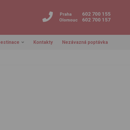
602 700 155
Praha
602 700 157
Olomouc
estinace
Kontakty
Nezávazná poptávka