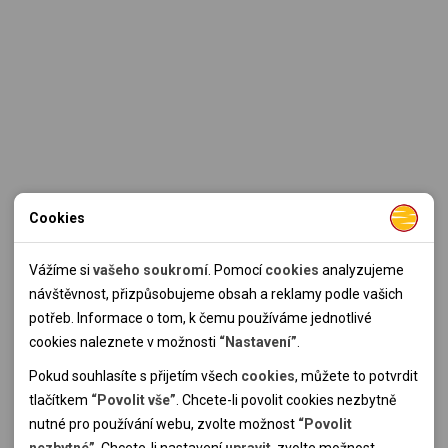
Cookies
Nutné cookies
Nutné cookies pomáhají, aby byla webová stránka použitelná
Vážíme si
vašeho soukromí
. Pomocí
cookies
analyzujeme
tak, že umožní základní funkce jako navigace stránky a
návštěvnost, přizpůsobujeme obsah a reklamy podle vašich
přístup k zabezpečeným sekcím webové stránky. Webová
potřeb. Informace o tom, k čemu používáme jednotlivé
stránka nemůže správně fungovat bez těchto cookies.
cookies naleznete v možnosti
“Nastavení”
.
Pokud souhlasíte s přijetím všech
cookies
, můžete to potvrdit
Analytické cookies
tlačítkem
“Povolit vše”
. Chcete-li povolit cookies nezbytně
nutné pro používání webu, zvolte možnost
“Povolit
Pomocí analytických cookies můžeme měřit návštěvnost