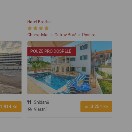
Hotel Brattia
Chorvatsko
Ostrov Brač
Postira
POUZE PRO DOSPĚLÉ
Snídaně
1 914
3 251
Kč
od
Kč
Vlastní