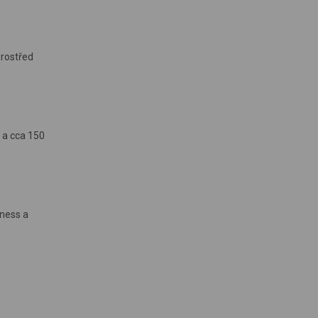
prostřed
 a cca 150
tness a