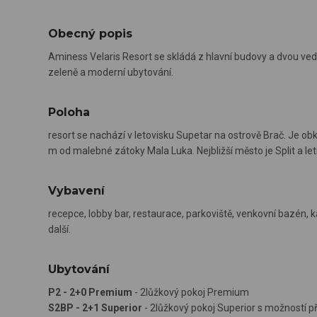
Obecný popis
Aminess Velaris Resort se skládá z hlavní budovy a dvou vedl
zeleně a moderní ubytování.
Poloha
resort se nachází v letovisku Supetar na ostrově Brač. Je 
m od malebné zátoky Mala Luka. Nejbližší město je Split a let
Vybavení
recepce, lobby bar, restaurace, parkoviště, venkovní bazén, kad
další.
Ubytování
P2 - 2+0 Premium
- 2lůžkový pokoj Premium
S2BP - 2+1 Superior
- 2lůžkový pokoj Superior s možností př