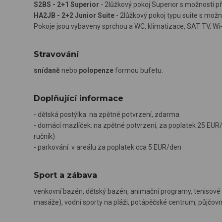
S2BS - 2+1 Superior
- 2lůžkový pokoj Superior s možností př
HA2JB - 2+2 Junior Suite
- 2lůžkový pokoj typu suite s možno
Pokoje jsou vybaveny sprchou a WC, klimatizace, SAT TV, Wi-F
Stravování
snídaně
nebo
polopenze
formou bufetu.
Doplňující informace
- dětská postýlka: na zpětné potvrzení, zdarma
- domácí mazlíček: na zpětné potvrzení, za poplatek 25 EUR/de
ručník)
- parkování: v areálu za poplatek cca 5 EUR/den
Sport a zábava
venkovní bazén, dětský bazén, animační programy, tenisové kur
masáže), vodní sporty na pláži, potápěčské centrum, půjčovna