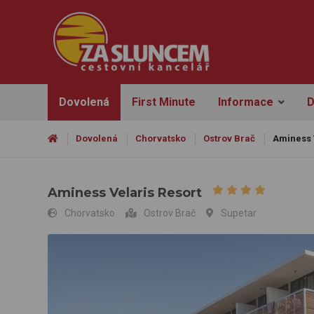
Dovolená
First Minute
Informace
D
Dovolená
Chorvatsko
Ostrov Brač
Aminess 
Aminess Velaris Resort
Chorvatsko
Ostrov Brač
Supetar
Aminess Velaris Resort