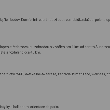
ejších budov. Komfortní resort nabízí pestrou nabídku služeb, polohu u
obklopen středomořskou zahradou a vzdálen cca 1 km od centra Supetaru
iště je vzdáleno cca 45 km.
eřnictví, Wi-Fi, dětské hřiště, terasa, zahrada, klimatizace, wellness, fi
istýlky a balkonem, orientace do parku.