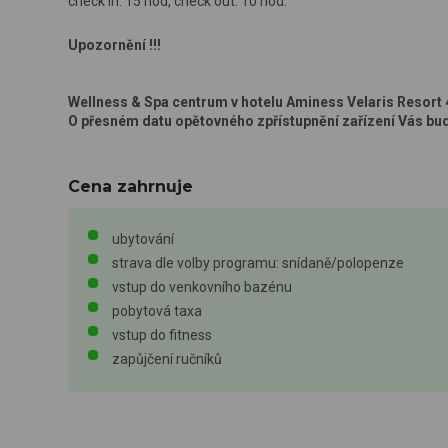
check in: 15 hod, check out: 10 hod.
Upozornění !!!
Wellness & Spa centrum v hotelu Aminess Velaris Resort
O přesném datu opětovného zpřístupnění zařízení Vás bu
Cena zahrnuje
ubytování
strava dle volby programu: snídaně/polopenze
vstup do venkovního bazénu
pobytová taxa
vstup do fitness
zapůjčení ručníků