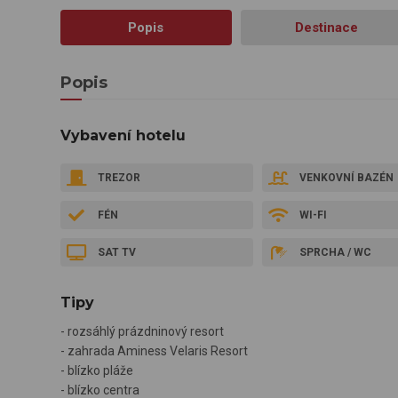
Popis
Destinace
Popis
Vybavení hotelu
TREZOR
VENKOVNÍ BAZÉN
FÉN
WI-FI
SAT TV
SPRCHA / WC
Tipy
- rozsáhlý prázdninový resort
- zahrada Aminess Velaris Resort
- blízko pláže
- blízko centra