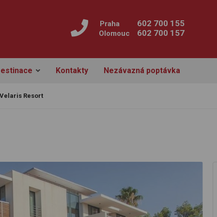
602 700 155
Praha
602 700 157
Olomouc
estinace
Kontakty
Nezávazná poptávka
Velaris Resort