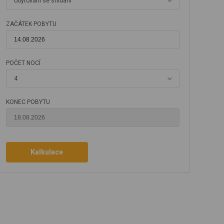
Ubytování se snídaní
ZAČÁTEK POBYTU
POČET NOCÍ
4
KONEC POBYTU
Kalkulace