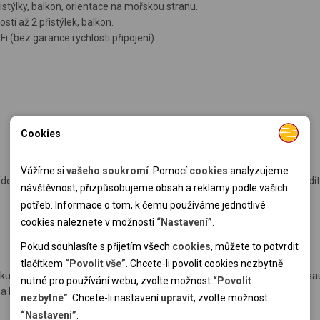
istýlky, balkon, orientace na mořskou stranu.
stí až 2 přistýlek, balkon.
i (bez garance rychlosti připojení).
Cookies
Nutné cookies
Nutné cookies pomáhají, aby byla webová stránka použitelná
Vážíme si
vašeho soukromí
. Pomocí
cookies
analyzujeme
n. (v ceně je pelíšek, miska na vodu, uvítací sušenka, přívěsek na vodít
tak, že umožní základní funkce jako navigace stránky a
návštěvnost, přizpůsobujeme obsah a reklamy podle vašich
přístup k zabezpečeným sekcím webové stránky. Webová
potřeb. Informace o tom, k čemu používáme jednotlivé
stránka nemůže správně fungovat bez těchto cookies.
cookies naleznete v možnosti
“Nastavení”
.
Pokud souhlasíte s přijetím všech
cookies
, můžete to potvrdit
Analytické cookies
tlačítkem
“Povolit vše”
. Chcete-li povolit cookies nezbytně
ty, taneční večery s živou hudbou, dětské hřiště, fitness, wellness (sau
nutné pro používání webu, zvolte možnost
“Povolit
Pomocí analytických cookies můžeme měřit návštěvnost
 kol a další.
nezbytné”
. Chcete-li nastavení
upravit
, zvolte možnost
našeho webu, zdroje návštěv, výkon reklam a také jejich
Personální cookies
“Nastavení”
.
dosah. Takto získaná data zpracováváme anonymně bez