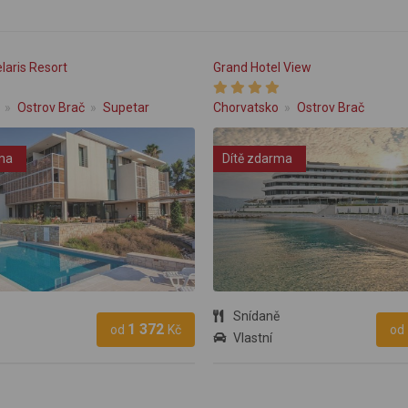
laris Resort
Grand Hotel View
Ostrov Brač
Supetar
Chorvatsko
Ostrov Brač
ma
Dítě zdarma
Snídaně
1 372
od
Kč
od
Vlastní