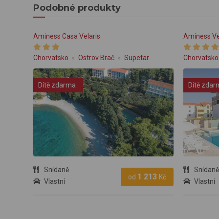
Podobné produkty
Aminess Casa Velaris
Aminess Ve
Chorvatsko
Ostrov Brač
Supetar
Chorvatsko
Dítě zdarma
Dítě zdar
Snídaně
Snídaně
1 213
od
Kč
Vlastní
Vlastní