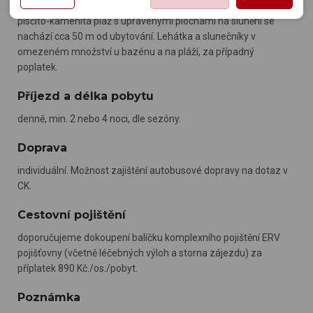
možnost analýzy výkonu a optimalizace našeho webu.
potřebám, méně užitečné nabídce či doporučení.
zobrazování relevantní reklamy nebo obsahu jak na našem
písčito-kamenitá pláž s upravenými plochami na slunění se
webu, tak na webech třetích stran. Díky tomu máme možnost
nachází cca 50 m od ubytování. Lehátka a slunečníky v
vytvářet profily založené na Vašich zájmech. Na základě
omezeném množství u bazénu a na pláží, za případný
těchto informací není zpravidla možná bezprostřední
poplatek.
identifikace uživatele. Bez vyjádření souhlasu, nedojde k
Příjezd a délka pobytu
zobrazování obsahu a reklam přizpůsobených Vašim
zájmům.
denně, min. 2 nebo 4 noci, dle sezóny.
Doprava
individuální. Možnost zajištění autobusové dopravy na dotaz v
CK.
Cestovní pojištění
doporučujeme dokoupení balíčku komplexního pojištění ERV
pojišťovny (včetně léčebných výloh a storna zájezdu) za
příplatek 890 Kč./os./pobyt.
Poznámka