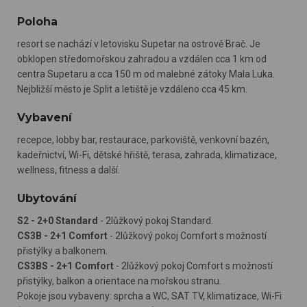
Poloha
resort se nachází v letovisku Supetar na ostrově Brač. Je
obklopen středomořskou zahradou a vzdálen cca 1 km od
centra Supetaru a cca 150 m od malebné zátoky Mala Luka.
Nejbližší město je Split a letiště je vzdáleno cca 45 km.
Vybavení
recepce, lobby bar, restaurace, parkoviště, venkovní bazén,
kadeřnictví, Wi-Fi, dětské hřiště, terasa, zahrada, klimatizace,
wellness, fitness a další.
Ubytování
S2 - 2+0 Standard
- 2lůžkový pokoj Standard.
CS3B - 2+1 Comfort
- 2lůžkový pokoj Comfort s možností
přistýlky a balkonem.
CS3BS - 2+1 Comfort
- 2lůžkový pokoj Comfort s možností
přistýlky, balkon a orientace na mořskou stranu.
Pokoje jsou vybaveny: sprcha a WC, SAT TV, klimatizace, Wi-Fi