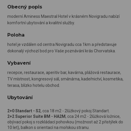
Obecný popis
moderní Aminess Maestral Hotel v krásném Novigradu nabízí
komfortní ubytování a kvalitní služby.
Poloha
hotel je vzdálen od centra Novigradu cca 1km a představuje
dokonalý výchozí bod pro Vaše poznávání krás Chorvatska.
Vybavení
recepce, restaurace, aperitiv bar, kavárna, plážová restaurace,
TV místnost, kongresový sál, směnárna, kadeřnictví, kosmetika,
terasa, blízko hotelu obchod.
Ubytování
2+0 Standart - S2
, cca 18 m2 - 2lůžkový pokoj Standart.
2+2 Superior Suite BM - HA2M
, cca 24 m2 - 2lůžková ložnice,
obývací pokoj s rozkládací pohovkou (možnost až 2 přistýlek do
10 let), balkon s orientací na mořskou stranu.