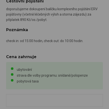
Cestovní pojištění
zájmům.
doporučujeme dokoupení balíčku komplexního pojištění ERV
pojišťovny (včetně léčebných výloh a storna zájezdu) za
příplatek 890 Kč/os./pobyt.
Poznámka
check in: od 15:00 hodin, check out: do 10:00 hodin.
Cena zahrnuje
ubytování
strava dle volby programu: snídaně/polopenze
pobytová taxa