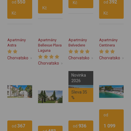
550
392
Vlastní
Vlastní
od
od
Kč
stravování
Vlastní
Kč
stravování
stravování
Vlastní
Kč
Kč
Vlastní
Vlastní
Apartmány
Apartmány
Apartmány
Apartmány
Astra
Bellevue Plava
Belvedere
Centinera
Laguna
Chorvatsko
Istrie
Poreč
Chorvatsko
Istrie
Chorvatsko
Vrsar
Ist
Chorvatsko
Istrie
Poreč
Novinka
2026
Sleva 35
%
od
367
936
1 099
Vlastní
Vlastní
Vlastní
od
od
Vlastní