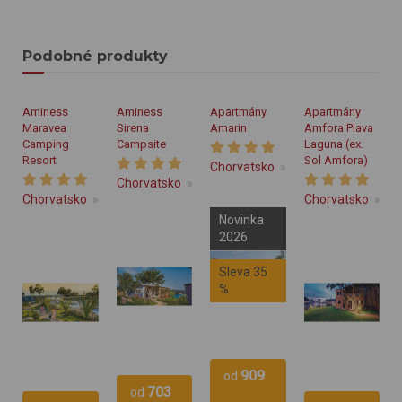
Podobné produkty
Aminess
Aminess
Apartmány
Apartmány
Maravea
Sirena
Amarin
Amfora Plava
Camping
Campsite
Laguna (ex.
Resort
Sol Amfora)
Chorvatsko
Istrie
Rovinj
Chorvatsko
Istrie
Novigrad
Chorvatsko
Istrie
Novigrad
Chorvatsko
Ist
Novinka
2026
Sleva 35
%
909
Vlastní
od
703
Vlastní
od
stravování