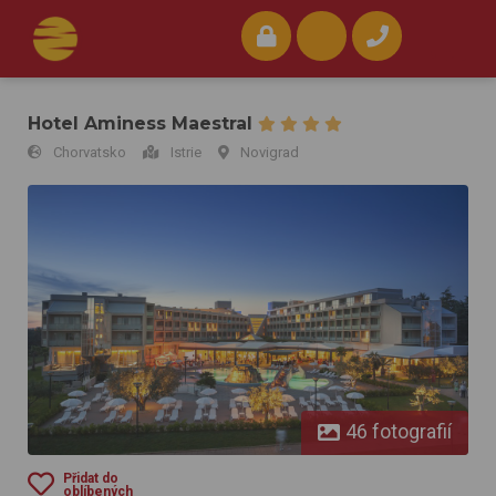
Hotel Aminess Maestral
Chorvatsko
Istrie
Novigrad
Hotel Aminess Maestral
46 fotografií
Přidat do
oblíbených