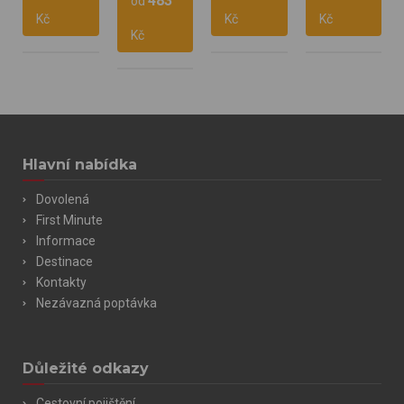
483
od
stravování
stravování
stravování
Kč
Kč
Kč
stravování
Vlastní
Vlastní
Vlastní
Kč
Vlastní
Hlavní nabídka
Dovolená
First Minute
Informace
Destinace
Kontakty
Nezávazná poptávka
Důležité odkazy
Cestovní pojištění