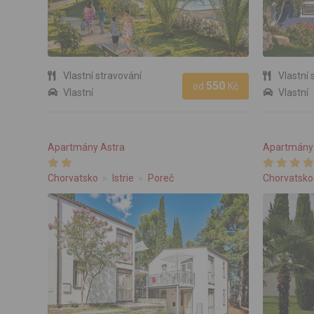
Vlastní stravování
Vlastní 
550
od
Kč
Vlastní
Vlastní
Apartmány Astra
Apartmány 
Chorvatsko
Istrie
Poreč
Chorvatsko