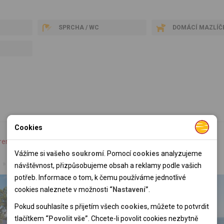
SPRCHA / WC
DOMÁCÍ MAZLÍČ
Cookies
Nutné cookies
rena Campsite
Apartmány Amarin
Nutné cookies pomáhají, aby byla webová stránka použitelná
Vážíme si
vašeho soukromí
. Pomocí
cookies
analyzujeme
Istrie
Novigrad
Chorvatsko
Istrie
Rovinj
tak, že umožní základní funkce jako navigace stránky a
návštěvnost, přizpůsobujeme obsah a reklamy podle vašich
přístup k zabezpečeným sekcím webové stránky. Webová
potřeb. Informace o tom, k čemu používáme jednotlivé
stránka nemůže správně fungovat bez těchto cookies.
cookies naleznete v možnosti
“Nastavení”
.
Novinka 2026
Pokud souhlasíte s přijetím všech
cookies
, můžete to potvrdit
Sleva 35 %
Analytické cookies
tlačítkem
“Povolit vše”
. Chcete-li povolit cookies nezbytně