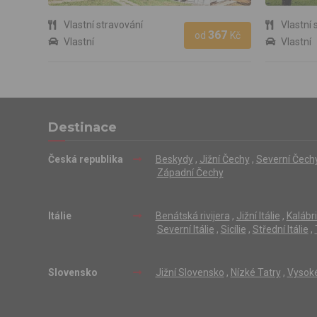
Vlastní stravování
Vlastní 
367
od
Kč
Vlastní
Vlastní
Destinace
Česká republika
Beskydy
,
Jižní Čechy
,
Severní Čech
Západní Čechy
Itálie
Benátská rivijera
,
Jižní Itálie
,
Kalábr
Severní Itálie
,
Sicílie
,
Střední Itálie
,
Slovensko
Jižní Slovensko
,
Nízké Tatry
,
Vysoké