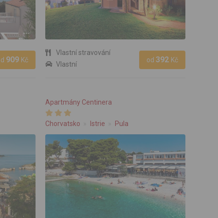
Vlastní stravování
909
392
od
Kč
od
Kč
Vlastní
Apartmány Centinera
Chorvatsko
Istrie
Pula