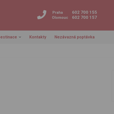
602 700 155
Praha
602 700 157
Olomouc
estinace
Kontakty
Nezávazná poptávka