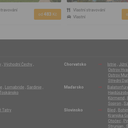
stravování
Vlastní stravování
483
od
Kč
Vlastní
y
,
Východní Čechy
,
Chorvatsko
Istrie
,
Jižn
Ostrov Hva
Ostrov Mur
Střední Da
ie
,
Lomabride
,
Sardinie
,
Maďarsko
Balatonfür
Toskánsko
Hajdúszob
Körmend
,
Sopron
,
S
 Tatry
Slovinsko
Bled
,
Bohin
Kranjska G
Otočec
,
Pi
Strunjan
,
Š