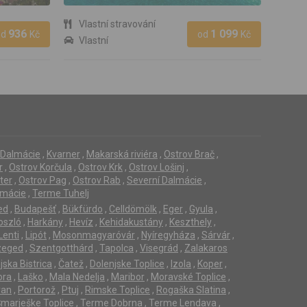
Vlastní stravování
936
1 099
od
Kč
od
Kč
Vlastní
í Dalmácie
,
Kvarner
,
Makarská riviéra
,
Ostrov Brač
,
r
,
Ostrov Korčula
,
Ostrov Krk
,
Ostrov Lošinj
,
ter
,
Ostrov Pag
,
Ostrov Rab
,
Severní Dalmácie
,
lmácie
,
Terme Tuhelj
ed
,
Budapešť
,
Bükfürdo
,
Celldömölk
,
Eger
,
Gyula
,
oszló
,
Harkány
,
Hevíz
,
Kehidakustány
,
Keszthely
,
Lenti
,
Lipót
,
Mosonmagyaróvár
,
Nyíregyháza
,
Sárvár
,
zeged
,
Szentgotthárd
,
Tapolca
,
Visegrád
,
Zalakaros
jska Bistrica
,
Čatež
,
Dolenjske Toplice
,
Izola
,
Koper
,
ora
,
Laško
,
Mala Nedelja
,
Maribor
,
Moravské Toplice
,
ran
,
Portorož
,
Ptuj
,
Rimske Toplice
,
Rogaška Slatina
,
marješke Toplice
,
Terme Dobrna
,
Terme Lendava
,