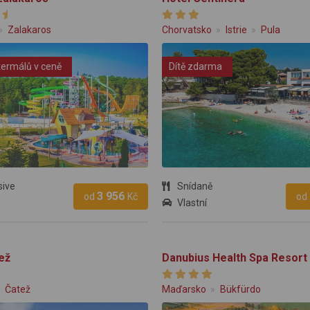
Zalakaros
Chorvatsko
Istrie
Pula
termálů v ceně
Dítě zdarma
sive
Snídaně
3 956
od
Kč
od
Vlastní
ež
Danubius Health Spa Resort
Čatež
Maďarsko
Bükfürdo