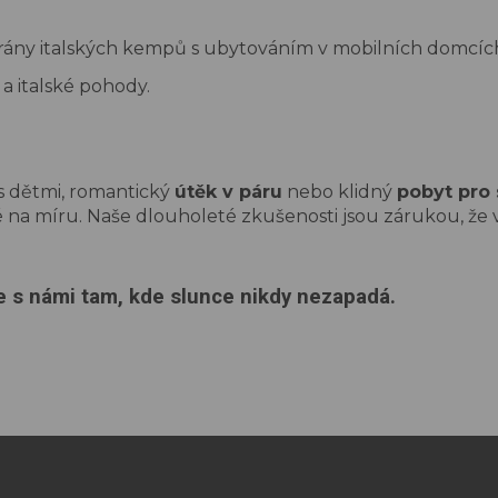
ány italských kempů s ubytováním v mobilních domcích,
a italské pohody.
s dětmi, romantický
útěk v páru
nebo klidný
pobyt pro 
 na míru. Naše dlouholeté zkušenosti jsou zárukou, že 
zte s námi tam, kde slunce nikdy nezapadá.