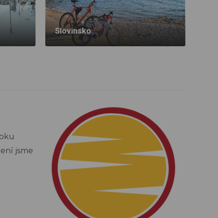
Slovinsko
roku
bení jsme