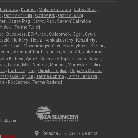
í Dalmácie
,
Kvarner
,
Makarská riviéra
,
Ostrov Brač
,
r
,
Ostrov Korčula
,
Ostrov Krk
,
Ostrov Lošinj
,
ter
,
Ostrov Pag
,
Ostrov Rab
,
Severní Dalmácie
,
lmácie
,
Terme Tuhelj
ed
,
Budapešť
,
Bükfürdo
,
Celldömölk
,
Eger
,
Gyula
,
oszló
,
Harkány
,
Hevíz
,
Kehidakustány
,
Keszthely
,
Lenti
,
Lipót
,
Mosonmagyaróvár
,
Nyíregyháza
,
Sárvár
,
zeged
,
Szentgotthárd
,
Tapolca
,
Visegrád
,
Zalakaros
jska Bistrica
,
Čatež
,
Dolenjske Toplice
,
Izola
,
Koper
,
ora
,
Laško
,
Mala Nedelja
,
Maribor
,
Moravské Toplice
,
ran
,
Portorož
,
Ptuj
,
Rimske Toplice
,
Rogaška Slatina
,
marješke Toplice
,
Terme Dobrna
,
Terme Lendava
,
ia - Podčetrtek
,
Terme Radenci
abídky na
Čeladná 317, 73912 Čeladná