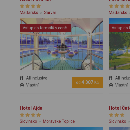
Maďarsko
Sárvár
Maďarsko
Vstup do termálů v ceně
Vstup do 
All inclusive
All inclu
4 307
od
Kč
Vlastní
Vlastní
Hotel Ajda
Hotel Čat
Slovinsko
Moravské Toplice
Slovinsko