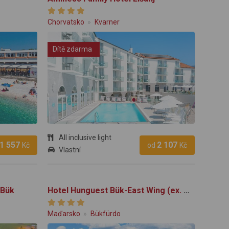
Chorvatsko
Kvarner
Dítě zdarma
All inclusive light
1 557
2 107
Kč
od
Kč
Vlastní
 Bük
Hotel Hunguest Bük-East Wing (ex. Répce)
Maďarsko
Bükfürdo