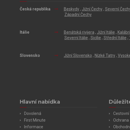
Česká republika
Beskydy
,
Jižní Čechy
,
Severní Čech
Západní Čechy
Itálie
Benátská rivijera
,
Jižní Itálie
,
Kalábr
Severní Itálie
,
Sicílie
,
Střední Itálie
,
Slovensko
Jižní Slovensko
,
Nízké Tatry
,
Vysoké
Hlavní nabídka
Důležit
Dovolená
Cestovní 
First Minute
Ochrana 
Informace
Obchodn