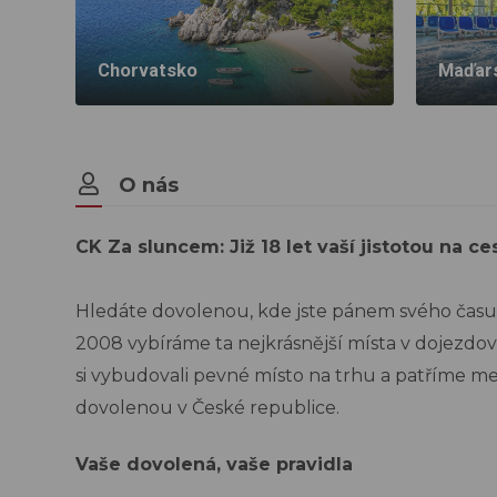
Chorvatsko
Maďar
O nás
CK Za sluncem: Již 18 let vaší jistotou na ce
Hledáte dovolenou, kde jste pánem svého času
2008 vybíráme ta nejkrásnější místa v dojezdov
si vybudovali pevné mí
sto na trhu a patříme m
dovolenou v České republice.
Vaše dovolená, vaše pravidla