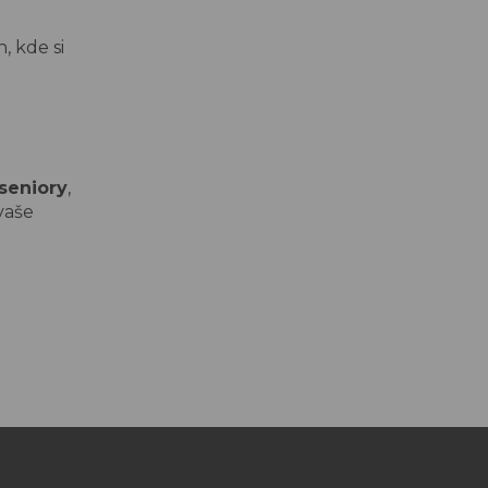
 kde si
seniory
,
vaše