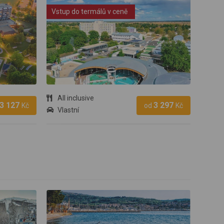
Vstup do termálů v ceně
All inclusive
3 127
3 297
Kč
od
Kč
Vlastní