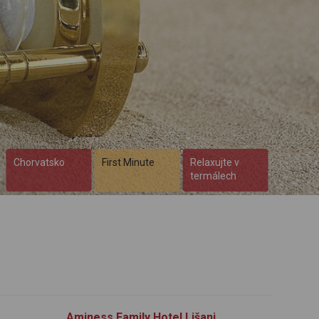
Chorvatsko
First Minute
Relaxujte v
termálech
Aminess Family Hotel Lišanj