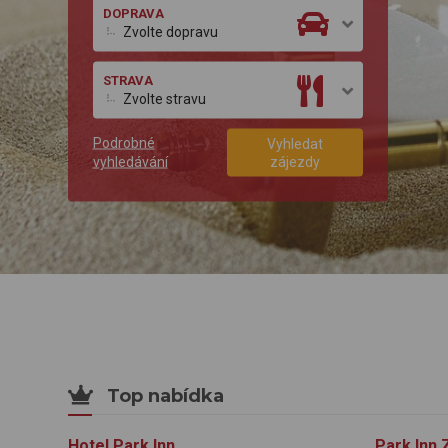
DOPRAVA
Zvolte dopravu
STRAVA
Zvolte stravu
Podrobné
Vyhledat
vyhledávání
zájezdy
Top nabídka
Hotel Park Inn
Park Inn 