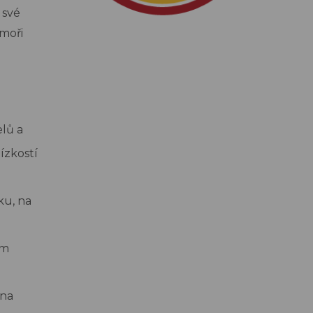
 své
 moři
lů a
ízkostí
u, na
ým
 na