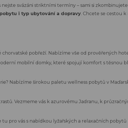
nejste svázáni striktními termíny – sami si zkombinujete
pobytu i typ ubytování a doprav
y
. Chcete se cestou k
é chorvatské pobřeží. Nabízíme vše od prověřených hote
 moderní mobilní domky
, které spojují komfort s těsnou bl
rie? Nabízíme širokou paletu wellness pobytů v
Maďarsk
trastů. Vezmeme vás k azurovému Jadranu, k průzračn
e tu pro vás s nabídkou lyžařských a relaxačních pobytů