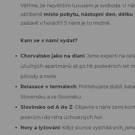
Věříme, že největším luxusem je svoboda. U nás 
oblíbené
místo pobytu, nástupní den, délku 
zastavit v horách? S námi je to možné.
Kam se s námi vydat?
Chorvatsko jako na dlani
:
Jsme experti na cel
útulných apartmánů až po
hit posledních let
přírody a moře.
Relaxace v termálech
:
Potřebujete dobít bate
Slovensku a ve Slovinsku.
Slovinsko od A do Z
:
Objevte s námi zemi kon
jezerům i do nitra úchvatných hor.
Hory a lyžování
:
Když slunce vystřídá sníh, jsm