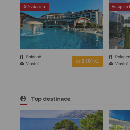
Dítě zdarma
Vstup do 
Snídaně
Polope
2 101
od
Kč
Vlastní
Vlastní
Top destinace