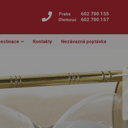
602 700 155
Praha
602 700 157
Olomouc
estinace
Kontakty
Nezávazná poptávka