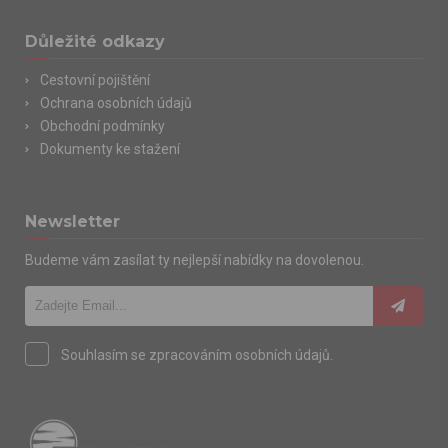
zobrazování obsahu a reklam přizpůsobených Vašim
Důležité odkazy
zájmům.
Cestovní pojištění
Ochrana osobních údajů
Obchodní podmínky
Dokumenty ke stažení
Newsletter
Budeme vám zasílat ty nejlepší nabídky na dovolenou.
Souhlasím se zpracováním osobních údajů.