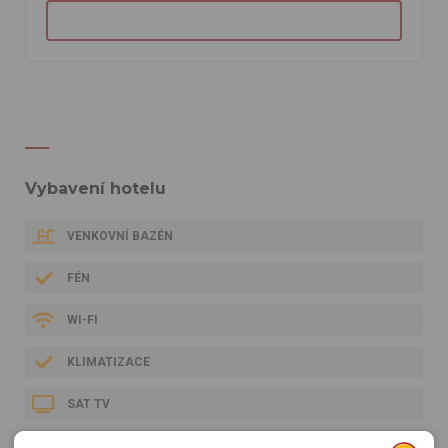
Vybavení hotelu
VENKOVNÍ BAZÉN
FÉN
WI-FI
KLIMATIZACE
SAT TV
SPRCHA / WC