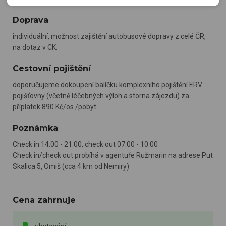
zobrazování relevantní reklamy nebo obsahu jak na našem
webu, tak na webech třetích stran. Díky tomu máme možnost
Doprava
vytvářet profily založené na Vašich zájmech. Na základě
individuální, možnost zajištění autobusové dopravy z celé ČR,
těchto informací není zpravidla možná bezprostřední
na dotaz v CK.
identifikace uživatele. Bez vyjádření souhlasu, nedojde k
zobrazování obsahu a reklam přizpůsobených Vašim
Cestovní pojištění
zájmům.
doporučujeme dokoupení balíčku komplexního pojištění ERV
pojišťovny (včetně léčebných výloh a storna zájezdu) za
příplatek 890 Kč/os./pobyt.
Poznámka
Check in 14:00 - 21:00, check out 07:00 - 10:00
Check in/check out probíhá v agentuře Ružmarin na adrese Put
Skalica 5, Omiš (cca 4 km od Nemiry)
Cena zahrnuje