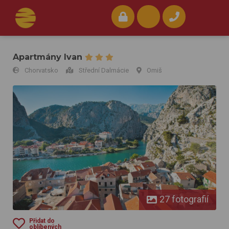
Apartmány Ivan
Chorvatsko
Střední Dalmácie
Omiš
Apartmány Ivan
27 fotografií
Přidat do
oblíbených