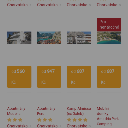
Chorvatsko
Střední Dalmácie
Chorvatsko
Střední Dalmácie
Chorvatsko
Omiš
Střední Dalmácie
Chorvatsko
Omiš
St
Pro
nenáročné
560
947
687
687
Vlastní
Vlastní
Vlastní
Vlastní
od
od
od
od
stravování
stravování
stravování
stravování
Kč
Kč
Kč
Kč
Vlastní
Vlastní
Vlastní
Vlastní
Apartmány
Apartmány
Kamp Almissa
Mobilní
Medena
Pero
(ex Galeb)
domky
Amadria Park
Camping
Chorvatsko
Střední Dalmácie
Chorvatsko
Střední Dalmácie
Chorvatsko
Trogir
Střední Dalmácie
Omiš