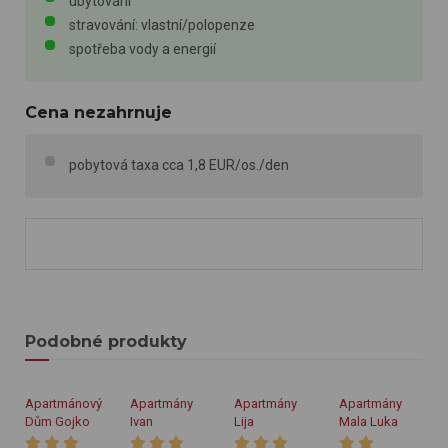
ubytování
stravování: vlastní/polopenze
spotřeba vody a energií
Cena nezahrnuje
pobytová taxa cca 1,8 EUR/os./den
Podobné produkty
Apartmánový
Apartmány
Apartmány
Apartmány
Dům Gojko
Ivan
Lija
Mala Luka