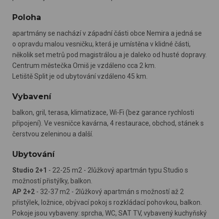
Poloha
apartmány se nachází v západní části obce Nemira a jedná se
o opravdu malou vesničku, která je umístěna v klidné části,
několik set metrů pod magistrálou a je daleko od husté dopravy.
Centrum městečka Omiš je vzdáleno cca 2 km.
Letiště Split je od ubytování vzdáleno 45 km.
Vybavení
balkon, gril, terasa, klimatizace, Wi-Fi (bez garance rychlosti
připojení). Ve vesničce kavárna, 4 restaurace, obchod, stánek s
čerstvou zeleninou a další.
Ubytování
Studio 2+1
- 22-25 m2 - 2lůžkový apartmán typu Studio s
možností přistýlky, balkon.
AP 2+2
- 32-37 m2 - 2lůžkový apartmán s možností až 2
přistýlek, ložnice, obývací pokoj s rozkládací pohovkou, balkon.
Pokoje jsou vybaveny: sprcha, WC, SAT TV, vybavený kuchyňský