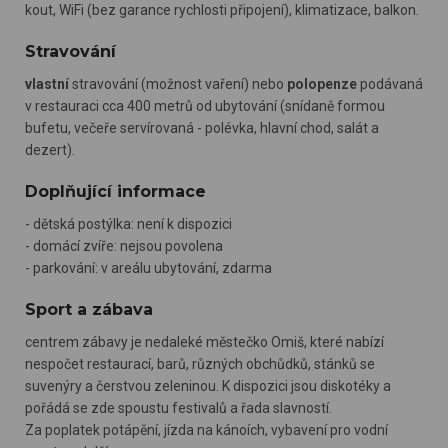
kout, WiFi (bez garance rychlosti připojení), klimatizace, balkon.
Stravování
vlastní
stravování (možnost vaření) nebo
polopenze
podávaná
v restauraci cca 400 metrů od ubytování (snídaně formou
bufetu, večeře servírovaná - polévka, hlavní chod, salát a
dezert).
Doplňující informace
- dětská postýlka: není k dispozici
- domácí zvíře: nejsou povolena
- parkování: v areálu ubytování, zdarma
Sport a zábava
centrem zábavy je nedaleké městečko Omiš, které nabízí
nespočet restaurací, barů, různých obchůdků, stánků se
suvenýry a čerstvou zeleninou. K dispozici jsou diskotéky a
pořádá se zde spoustu festivalů a řada slavností.
Za poplatek potápění, jízda na kánoích, vybavení pro vodní