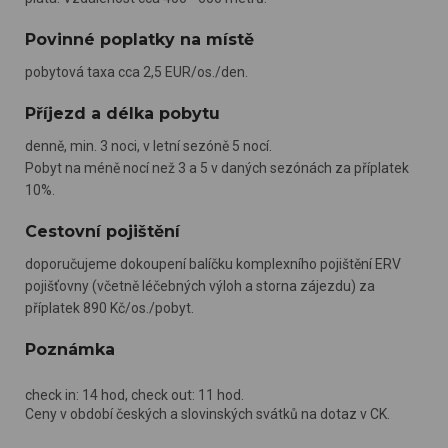
Povinné poplatky na místě
pobytová taxa cca 2,5 EUR/os./den.
Příjezd a délka pobytu
denně, min. 3 noci, v letní sezóně 5 nocí.
Pobyt na méně nocí než 3 a 5 v daných sezónách za příplatek
10%.
Cestovní pojištění
doporučujeme dokoupení balíčku komplexního pojištění ERV
pojišťovny (včetně léčebných výloh a storna zájezdu) za
příplatek 890 Kč/os./pobyt.
Poznámka
check in: 14 hod, check out: 11 hod.
Ceny v období českých a slovinských svátků na dotaz v CK.