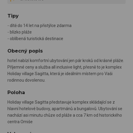
Tipy
- dítě do 14 let na přistýlce zdarma
- blízko pláže
- oblíbená turistická destinace
Obecný popis
hotel nabízí komfortní ubytování jen pár kroků od krásné pláže.
Příjemné ceny a služba all inclusive light, přesně to je komplex
Holiday village Sagitta, která je ideálním místem pro Vaši
rodinnou dovolenou.
Poloha
Holiday village Sagitta představuje komplex skládající se z
hlavní hotelové budovy, apartmánů a bungalovů. Ubytování se
nachází asi minutu chůze od pláže a cca 7 km od historického
centra Omiše