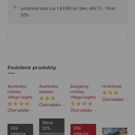
pobytová taxa cca 1,8 EUR/os./den, děti 12 - 18 let
50%
Podobné produkty
Apartmány
Apartmány
Bungalovy
Hotel Brzet
Holiday
Medena
Holiday
Village Sagitta
Village Sagitta
Chorvatsko
St
Chorvatsko
Střední Dalmácie
Trogir
Chorvatsko
Střední Dalmácie
Chorvatsko
Omiš
Střední Dalmácie
Sleva
Dítě
Dítě
25%
zdarma
zdarma