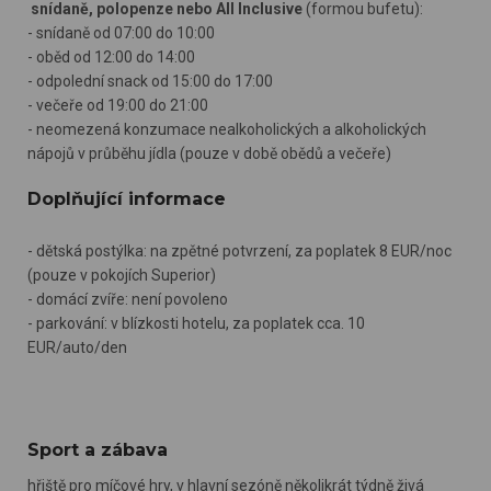
snídaně, polopenze nebo All Inclusive
(formou bufetu):
- snídaně od 07:00 do 10:00
- oběd od 12:00 do 14:00
- odpolední snack od 15:00 do 17:00
- večeře od 19:00 do 21:00
- neomezená konzumace nealkoholických a alkoholických
nápojů v průběhu jídla (pouze v době obědů a večeře)
Doplňující informace
- dětská postýlka: na zpětné potvrzení, za poplatek 8 EUR/noc
(pouze v pokojích Superior)
- domácí zvíře: není povoleno
- parkování: v blízkosti hotelu, za poplatek cca. 10
EUR/auto/den
Sport a zábava
hřiště pro míčové hry, v hlavní sezóně několikrát týdně živá