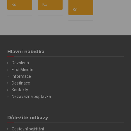
Kč
Kč
Snídaně
Vlastní
Vlastní
Kč
Vlastní
Hlavní nabídka
Dovolená
First Minute
Informace
Destinace
Kontakty
Nezávazná poptávka
Důležité odkazy
Cestovní pojištění