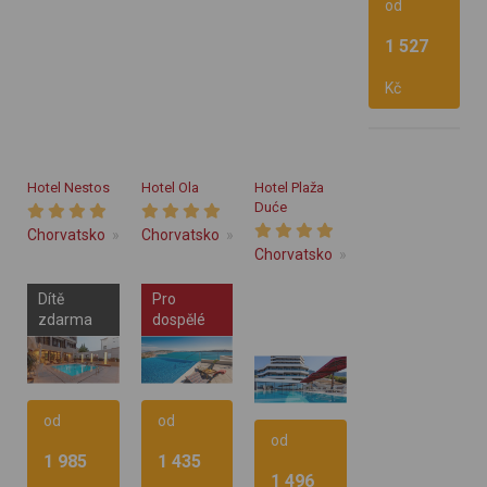
od
1 527
Snídaně
Kč
Vlastní
Hotel Nestos
Hotel Ola
Hotel Plaža
Duće
Chorvatsko
Střední Dalmácie
Chorvatsko
Střední Dalmácie
Omiš
Trogir
Chorvatsko
Střední Dalmácie
Dítě
Pro
zdarma
dospělé
od
od
od
1 985
1 435
1 496
Snídaně
Snídaně