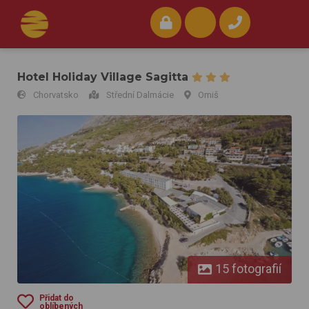
Hotel Holiday Village Sagitta
Chorvatsko
Střední Dalmácie
Omiš
Hotel Holiday Village Sagitta
15 fotografií
Přidat do
oblíbených